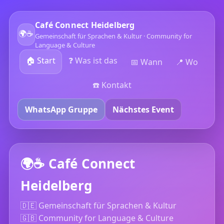
Café Connect Heidelberg
🌍☕
Gemeinschaft für Sprachen & Kultur · Community for
Language & Culture
🏠 Start
❓ Was ist das
📅 Wann
📍 Wo
☎️ Kontakt
WhatsApp Gruppe
Nächstes Event
🌍☕ Café Connect
Heidelberg
🇩🇪 Gemeinschaft für Sprachen & Kultur
🇬🇧 Community for Language & Culture